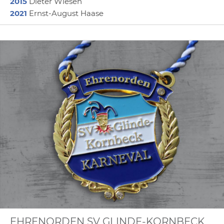
2015
Dieter Wiesen
2021
Ernst-August Haase
EHRENORDEN SV GLINDE-KORNBECK